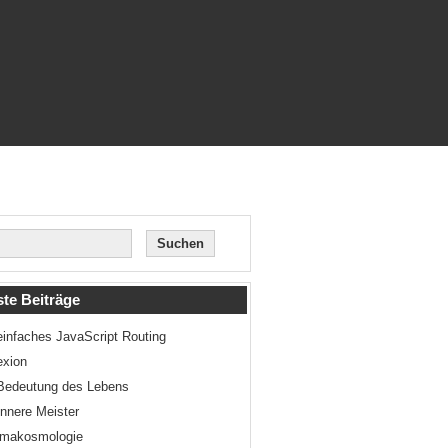
te Beiträge
einfaches JavaScript Routing
exion
Bedeutung des Lebens
innere Meister
smakosmologie