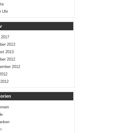
ta
r Uhr
v
l 2017
ber 2013
st 2013
ber 2012
tember 2012
 2012
 2012
orien
emein
de
anken
n