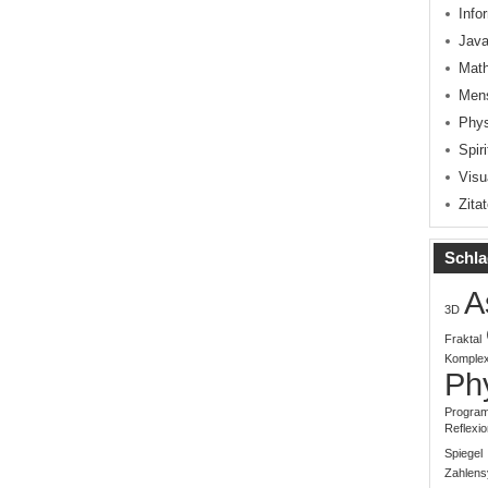
Info
Java
Mat
Men
Phys
Spiri
Visu
Zita
Schla
A
3D
Fraktal
Komplex
Ph
Progra
Reflexio
Spiegel
Zahlen