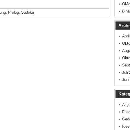
OMe
Binä
ung
,
Prolog
,
Sudoku
Archi
Apri
Okto
Augu
Okto
Sep
Juli
Juni
Kateg
Allg
Fun
Ged
Idee