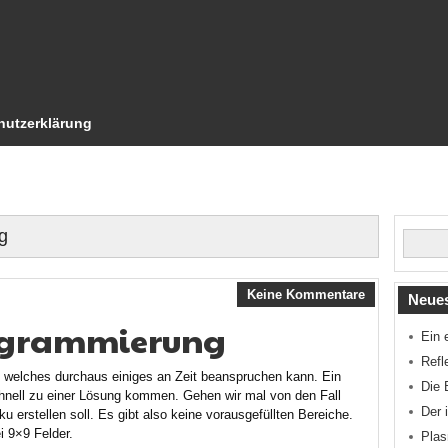
hutzerklärung
g
Keine Kommentare
Neues
ogrammierung
Ein 
Refl
, welches durchaus einiges an Zeit beanspruchen kann. Ein
Die 
nell zu einer Lösung kommen. Gehen wir mal von den Fall
Der 
erstellen soll. Es gibt also keine vorausgefüllten Bereiche.
 9×9 Felder.
Pla