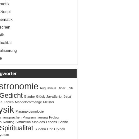
rmatik
Script
hematik
schen
ik
tualität
alisierung
te
gwörter
stronomie
Augustinus
Binär
ES6
Gedicht
Glaube
Glück
JavaScript
Jetzt
e Zahlen
Mandelbrotmenge
Meister
ysik
Plasmakosmologie
mmiersprachen
Programmierung
Prolog
n
Routing
Simulation
Sinn des Lebens
Sonne
Spiritualität
Sudoku
Uhr
Urknall
system