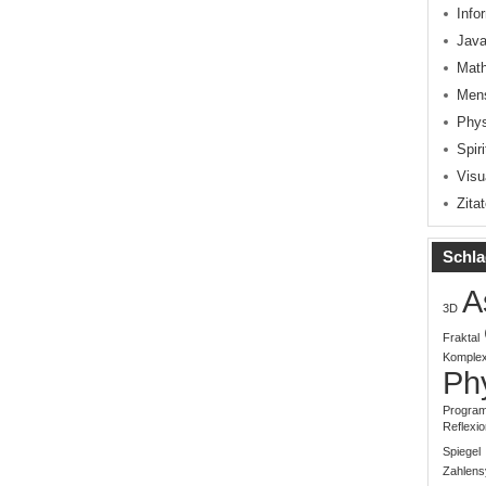
Info
Java
Mat
Men
Phys
Spiri
Visu
Zita
Schla
A
3D
Fraktal
Komplex
Ph
Progra
Reflexio
Spiegel
Zahlen