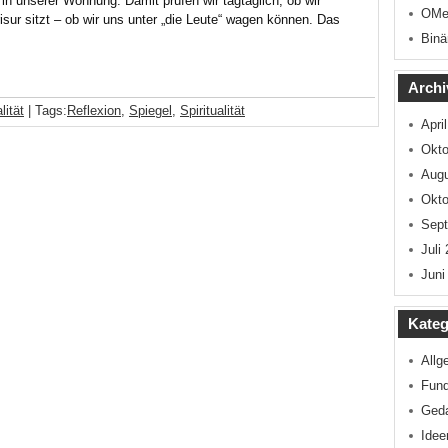
in unserer Wohnung. Damit prüfen wir tagtäglich, ob wir
OMe
isur sitzt – ob wir uns unter „die Leute“ wagen können. Das
Binä
Archi
lität
| Tags:
Reflexion
,
Spiegel
,
Spiritualität
Apri
Okto
Augu
Okto
Sep
Juli
Juni
Kateg
Allg
Fun
Ged
Idee