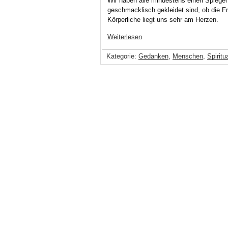
Wir haben alle mindestens einen Spiegel 
geschmacklisch gekleidet sind, ob die Fr
Körperliche liegt uns sehr am Herzen.
Weiterlesen
Kategorie:
Gedanken
,
Menschen
,
Spiritua