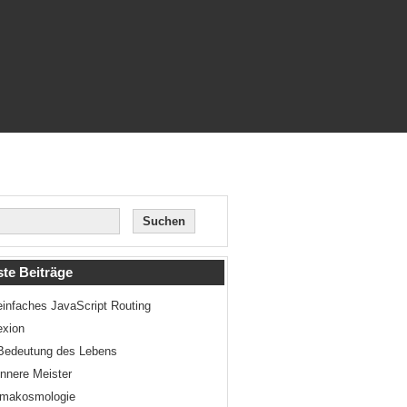
te Beiträge
einfaches JavaScript Routing
exion
Bedeutung des Lebens
innere Meister
smakosmologie