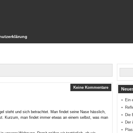
hutzerklärung
Keine Kommentare
Neues
Ein 
Refl
l steht und sich betrachtet. Man findet seine Nase hässlich,
Die 
t ist. Kurzum, man findet immer etwas an einem selbst, was man
Der 
Pla