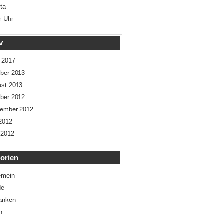
ta
r Uhr
v
l 2017
ber 2013
st 2013
ber 2012
tember 2012
 2012
 2012
orien
emein
de
anken
n