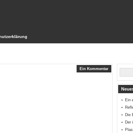
hutzerklärung
Ein Kommentar
Neues
Ein 
Refl
Die 
Der 
Pla