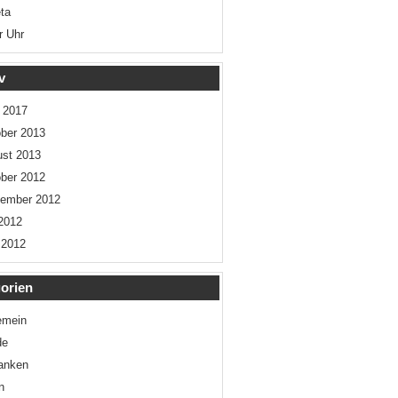
ta
r Uhr
v
l 2017
ber 2013
st 2013
ber 2012
tember 2012
 2012
 2012
orien
emein
de
anken
n