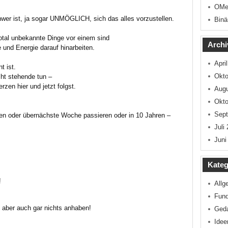
OMe
hwer ist, ja sogar UNMÖGLICH, sich das alles vorzustellen.
Binä
tal unbekannte Dinge vor einem sind
Archi
e und Energie darauf hinarbeiten.
Apri
t ist.
Okto
ht stehende tun –
en hier und jetzt folgst.
Augu
Okto
Sep
gen oder übernächste Woche passieren oder in 10 Jahren –
Juli
Juni
Kateg
!
Allg
Fun
 aber auch gar nichts anhaben!
Ged
Idee