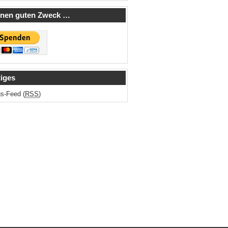
inen guten Zweck …
iges
gs-Feed (
RSS
)