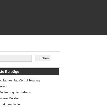
te Beiträge
einfaches JavaScript Routing
exion
Bedeutung des Lebens
innere Meister
smakosmologie