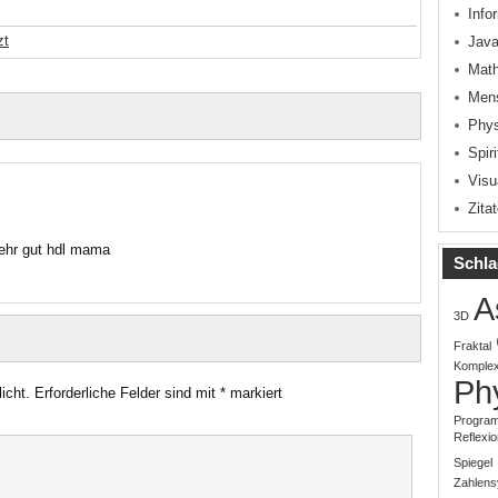
Info
zt
Java
Mat
Men
Phys
Spiri
Visu
Zita
sehr gut hdl mama
Schla
A
3D
Fraktal
Komplex
Ph
icht.
Erforderliche Felder sind mit
*
markiert
Progra
Reflexio
Spiegel
Zahlen