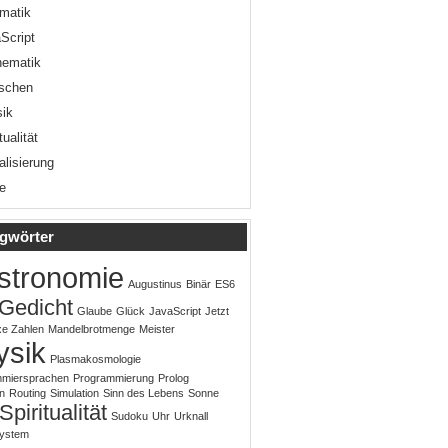
rmatik
Script
hematik
schen
ik
tualität
alisierung
te
gwörter
stronomie
Augustinus
Binär
ES6
Gedicht
Glaube
Glück
JavaScript
Jetzt
e Zahlen
Mandelbrotmenge
Meister
ysik
Plasmakosmologie
mmiersprachen
Programmierung
Prolog
n
Routing
Simulation
Sinn des Lebens
Sonne
Spiritualität
Sudoku
Uhr
Urknall
system